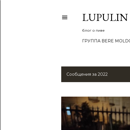
LUPULIN
блог о пиве
ГРУППА BERE MOLD
Сообщения за 2022
С
о
о
б
щ