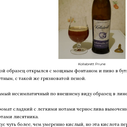
Kollabrett Prune
ой образец открылся с мощным фонтаном и пиво в бут
утным, с такой же грязноватой пеной.
амый несимпатичный по внешнему виду образец в лине
ромат сладкий с легкими нотами чернослива вымоченно
отами лисятника.
кус чуть более, чем умеренно кислый, но эта кислота 