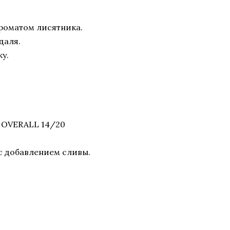
ароматом лисятника.
даля.
у.
 OVERALL 14/20
 с добавлением сливы.