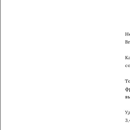
Н
B
К
с
Т
ф
в
У
3,