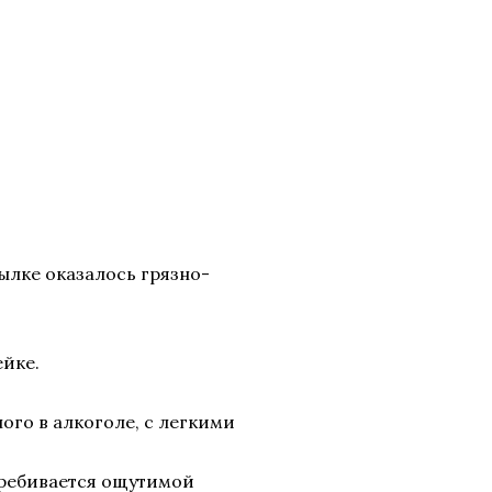
ылке оказалось грязно-
йке.
го в алкоголе, с легкими
перебивается ощутимой