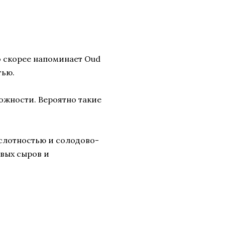
во скорее напоминает Oud
тью.
ложности. Вероятно такие
ислотностью и солодово-
вых сыров и