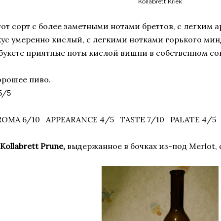
Kollabrett Kriek
тот сорт с более заметными нотами бреттов, с легким 
кус умеренно кислый, с легкими нотками горького мин
 букете приятные ноты кислой вишни в собственном сок
орошее пиво.
5/5
ROMA 6/10 APPEARANCE 4/5 TASTE 7/10 PALATE 4/5
 Kollabrett Prune,
выдержанное в бочках из-под Merlot,