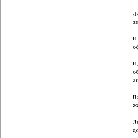
Д
з
И
о
И
о
а
П
ж
Л
д