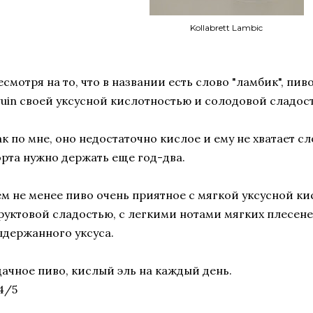
Kollabrett Lambic
есмотря на то, что в названии есть слово "ламбик", пи
ruin своей уксусной кислотностью и солодовой сладос
ак по мне, оно недостаточно кислое и ему не хватает с
орта нужно держать еще год-два.
ем не менее пиво очень приятное с мягкой уксусной к
руктовой сладостью, с легкими нотами мягких плесене
ыдержанного уксуса.
дачное пиво, кислый эль на каждый день.
4/5