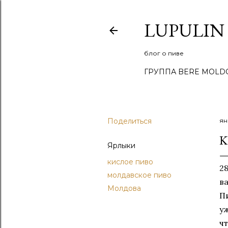
LUPULIN
блог о пиве
ГРУППА BERE MOLD
Поделиться
ян
K
Ярлыки
кислое пиво
2
молдавское пиво
в
Молдова
П
у
чт