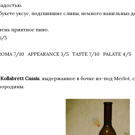
ладостью.
 букете уксус, подгнившие сливы, немного ванильных д
чень приятное пиво.
6/5
ROMA 7/10 APPEARANCE 3/5 TASTE 7/10 PALATE 4/5 
 Kollabrett Cassis
, выдержанное в бочке из-под Merlot,
мородины.