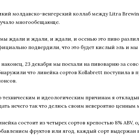
икий молдавско-венгерский коллаб между Litra Brewin
вучало многообещающе.
 мы ждали и ждали, и ждали, и осенью это пиво разлил
фициально подвердили, что это будет кислый эль и мы
, наконец, 23 декабря мы поехали на пивоварню за сов
бнаружили что линейка сортов Kollabrett поступила в 
нонсов.
о техническим и идеологическим причинам я откладыв
дать нечего так что делюсь своим невероятно ценным 
инейка состоит из четырех сортов крепостью 8% ABV, о
обавлением фруктов или ягод, каждый сорт выдержан в